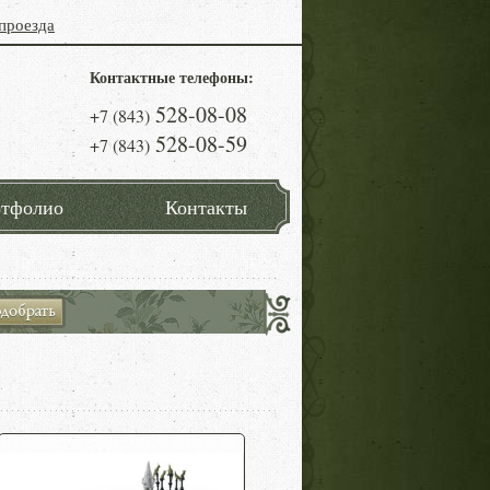
проезда
Контактные телефоны:
528-08-08
+7 (843)
528-08-59
+7 (843)
тфолио
Контакты