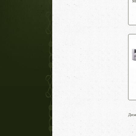
M
Диза