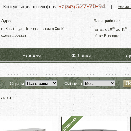
527-70-94
схема 
Консультация по телефону:
+7 (843)
|
Адрес
Часы работы:
г. Казань ул. Чистопольская д.86/10
00
00
пн-пт с
10
до
19
схема проезда
сб-вс Выходной
Новости
Фабрики
Пор
Страна
Фабрика
талог