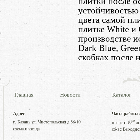
плитки после о
устойчивостью 
цвета самой пли
плитке White и
производстве ис
Dark Blue, Gree
скобках после н
Главная
Новости
Каталог
Адрес
Часы работы:
г. Казань ул. Чистопольская д.86/10
00
пн-пт с
10
д
схема проезда
сб-вс Выходно