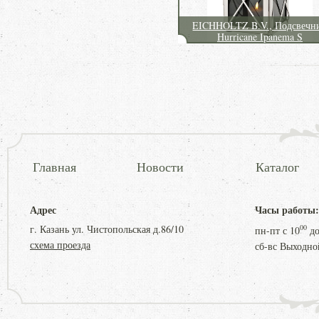
EICHHOLTZ B.V., Подсвечн
Hurricane Ipanema S
Главная
Новости
Каталог
Адрес
Часы работы:
г. Казань ул. Чистопольская д.86/10
00
пн-пт с
10
д
схема проезда
сб-вс Выходно