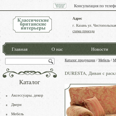
Консультация по телеф
Адрес
г. Казань ул. Чистопольская
схема проезда
Главная
О нас
Новости
Каталог продукции
/
Мебель
/
М
DURESTA, Диван с рас
Каталог
Аксессуары, декор
Двери
Мебель