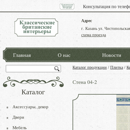
Консультация по телеф
Адрес
г. Казань ул. Чистопольская
схема проезда
Главная
О нас
Новости
Каталог продукции
/
Плитка
/
К
Стена 04-2
Каталог
Аксессуары, декор
Двери
Мебель