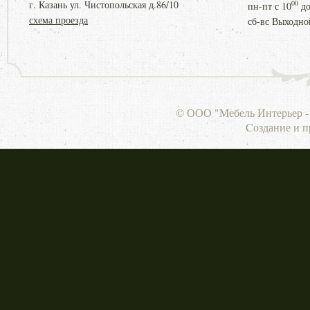
г. Казань ул. Чистопольская д.86/10
00
пн-пт с
10
д
схема проезда
сб-вс Выходно
© ООО "Мебель Интерьер - 
Cоздание и 