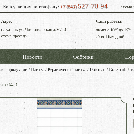
527-70-94
схема 
Консультация по телефону:
+7 (843)
|
Адрес
Часы работы:
г. Казань ул. Чистопольская д.86/10
00
00
пн-пт с
10
до
19
схема проезда
сб-вс Выходной
Новости
Фабрики
Пор
алог продукции
/
Плитка
/
Керамическая плитка
/
Doremail
/
Doremail Гот
на 04-3