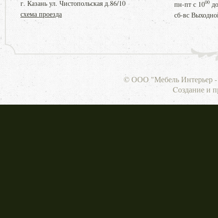
г. Казань ул. Чистопольская д.86/10
00
пн-пт с
10
д
схема проезда
сб-вс Выходно
© ООО "Мебель Интерьер - 
Cоздание и 