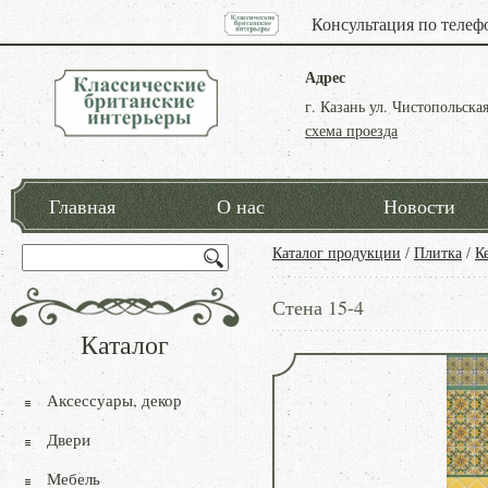
Консультация по телеф
Адрес
г. Казань ул. Чистопольская
схема проезда
Главная
О нас
Новости
Каталог продукции
/
Плитка
/
К
Стена 15-4
Каталог
Аксессуары, декор
Двери
Мебель