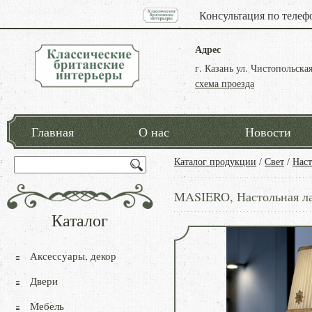
Консультация по телеф
Адрес
г. Казань ул. Чистопольская
схема проезда
Главная
О нас
Новости
Каталог продукции
/
Свет
/
Наст
MASIERO, Настольная ла
Каталог
Аксессуары, декор
Двери
Мебель