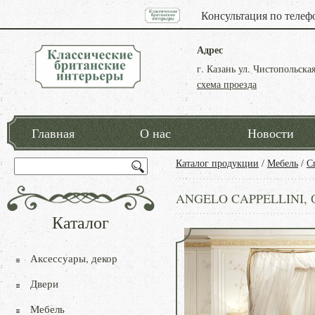
Консультация по телеф
Адрес
г. Казань ул. Чистопольская
схема проезда
Главная
О нас
Новости
Каталог продукции
/
Мебель
/
С
ANGELO CAPPELLINI, Сп
Каталог
Аксессуары, декор
Двери
Мебель