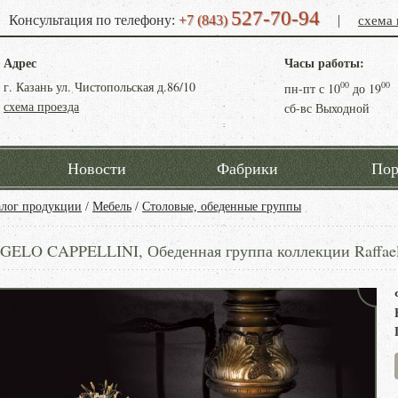
527-70-94
схема 
Консультация по телефону:
+7 (843)
|
Адрес
Часы работы:
г. Казань ул. Чистопольская д.86/10
00
00
пн-пт с
10
до
19
схема проезда
сб-вс Выходной
Новости
Фабрики
Пор
алог продукции
/
Мебель
/
Столовые, обеденные группы
GELO CAPPELLINI, Обеденная группа коллекции Raffael