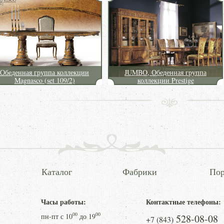
Обеденная группа коллекции
JUMBO, Обеденная группа
Magnasco (set 109/2)
коллекции Prestige
Каталог
Фабрики
Пор
Часы работы:
Контактные телефоны:
00
00
пн-пт с
10
до
19
528-08-08
+7 (843)