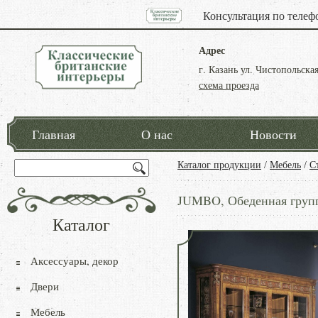
Консультация по телеф
Адрес
г. Казань ул. Чистопольская
схема проезда
Главная
О нас
Новости
Каталог продукции
/
Мебель
/
С
JUMBO, Обеденная групп
Каталог
Аксессуары, декор
Двери
Мебель