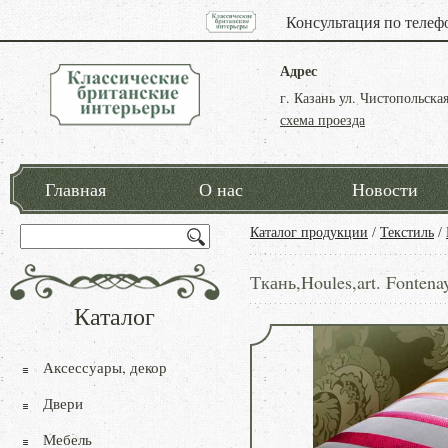
Консультация по телеф
Адрес
г. Казань ул. Чистопольская
схема проезда
Главная
О нас
Новости
Каталог продукции
/
Текстиль
/
Ткань,Houles,art. Fontena
Каталог
Аксессуары, декор
Двери
Мебель