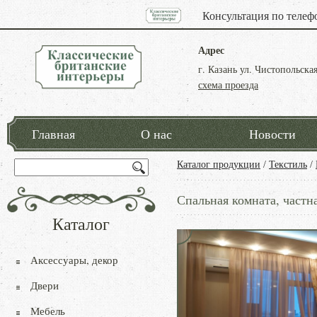
Консультация по телеф
Адрес
г. Казань ул. Чистопольская
схема проезда
Главная
О нас
Новости
Каталог продукции
/
Текстиль
/
Спальная комната, частн
Каталог
Аксессуары, декор
Двери
Мебель