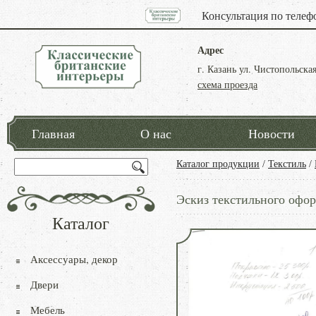
Консультация по телеф
Адрес
г. Казань ул. Чистопольская
схема проезда
Главная
О нас
Новости
Каталог продукции
/
Текстиль
/
Эскиз текстильного офо
Каталог
Аксессуары, декор
Двери
Мебель