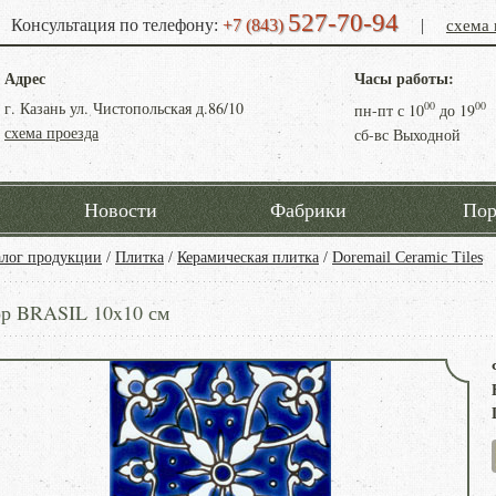
527-70-94
схема 
Консультация по телефону:
+7 (843)
|
Адрес
Часы работы:
г. Казань ул. Чистопольская д.86/10
00
00
пн-пт с
10
до
19
схема проезда
сб-вс Выходной
Новости
Фабрики
Пор
алог продукции
/
Плитка
/
Керамическая плитка
/
Doremail Ceramic Tiles
ор BRASIL 10x10 см