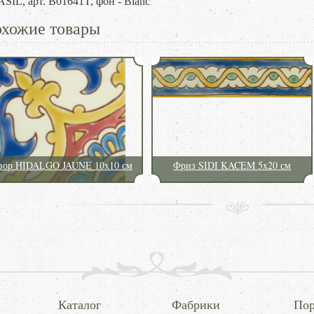
SIL, арт. B01641T, фон - Blanc
хожие товары
зор HIDALGO JAUNE 10x10 см
Фриз SIDI KACEM 5x20 см
Каталог
Фабрики
Пор