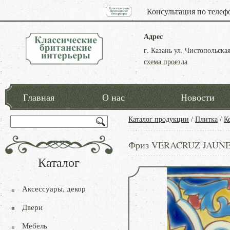
Консультация по телеф
Адрес
г. Казань ул. Чистопольская
схема проезда
Главная
О нас
Новости
Каталог продукции
/
Плитка
/
К
Фриз VERACRUZ JAUNE 
Каталог
Аксессуары, декор
Двери
Мебель