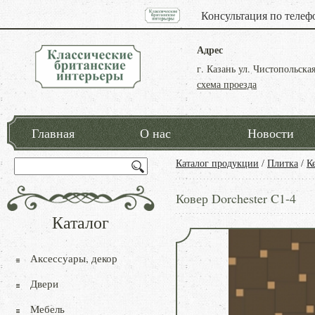
Консультация по телеф
Адрес
г. Казань ул. Чистопольская
схема проезда
Главная
О нас
Новости
Каталог продукции
/
Плитка
/
К
Ковер Dorchester C1-4
Каталог
Аксессуары, декор
Двери
Мебель