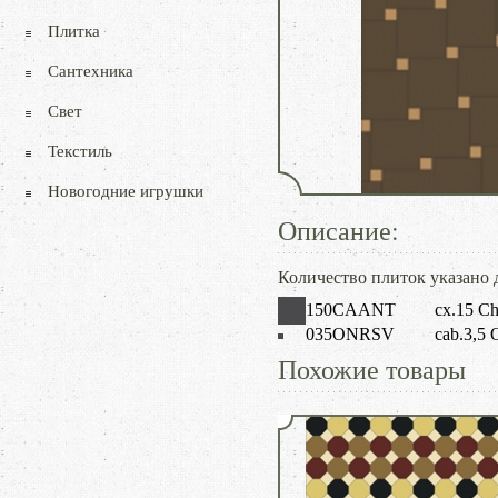
Плитка
Сантехника
Свет
Текстиль
Новогодние игрушки
Описание:
Количество плиток указано д
150CAANT
cx.15 C
035ONRSV
cab.3,5
Похожие товары