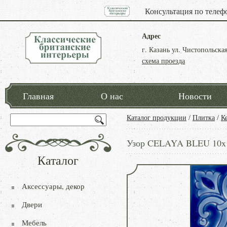
Консультация по телеф
Адрес
г. Казань ул. Чистопольская
схема проезда
Главная
О нас
Новости
Каталог продукции
/
Плитка
/
К
Узор CELAYA BLEU 10x
Каталог
Аксессуары, декор
Двери
Мебель