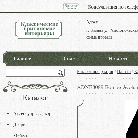
Консультация по телеф
Адрес
г. Казань ул. Чистопольская
схема проезда
Главная
О нас
Новости
Каталог продукции
/
Плитка
/
К
ADNE8089 Rombo Acolch
Каталог
Аксессуары, декор
Двери
Мебель