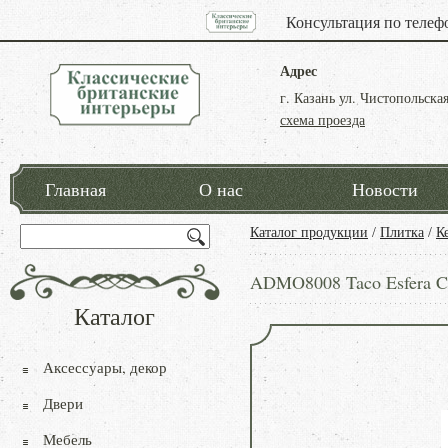
Консультация по телеф
Адрес
г. Казань ул. Чистопольская
схема проезда
Главная
О нас
Новости
Каталог продукции
/
Плитка
/
К
ADMO8008 Taco Esfera C
Каталог
Аксессуары, декор
Двери
Мебель