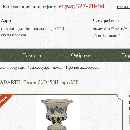
527-70-94
схема 
Консультация по телефону:
+7 (843)
|
Адрес
Часы работы:
г. Казань ул. Чистопольская д.86/10
00
00
пн-пт с
10
до
19
схема проезда
сб-вс Выходной
Новости
Фабрики
Пор
алог продукции
/
Аксессуары, декор
/
Прочие аксессуары
ADARTE, Вазон 56D*58H, арт.23P