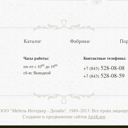
Каталог
Фабрики
Пор
Часы работы:
Контактные телефоны:
00
00
пн-пт с
10
до
19
528-08-08
+7 (843)
сб-вс Выходной
528-08-59
+7 (843)
ООО "Мебель Интерьер - Дизайн", 1989–2013. Все права защище
Cоздание и продвижение сайтов
АртКлен