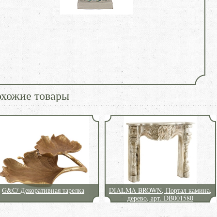
хожие товары
G&C/ Декоративная тарелка
DIALMA BROWN, Портал камина,
дерево, арт. DB001580