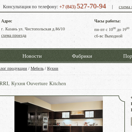
527-70-94
схема 
Консультация по телефону:
+7 (843)
|
Адрес
Часы работы:
г. Казань ул. Чистопольская д.86/10
00
00
пн-пт с
10
до
19
схема проезда
сб-вс Выходной
Новости
Фабрики
Пор
алог продукции
/
Мебель
/
Кухни
RI, Кухня Ouverture Kitchen