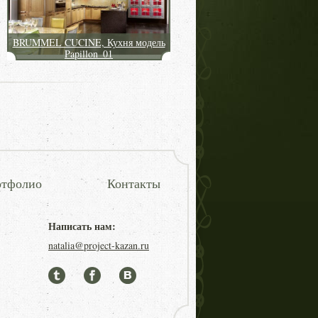
BRUMMEL CUCINE, Кухня модель
Papillon_01
тфолио
Контакты
Написать нам:
natalia@project-kazan.ru