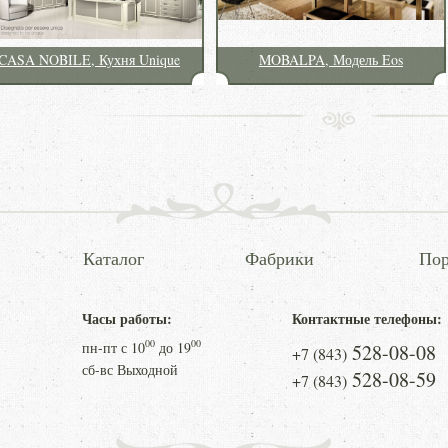
CASA NOBILE, Кухня Unique
MOBALPA, Модель Eos
Каталог
Фабрики
Пор
Часы работы:
Контактные телефоны:
00
00
пн-пт с
10
до
19
528-08-08
+7 (843)
сб-вс Выходной
528-08-59
+7 (843)