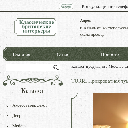
Консультация по телеф
Адрес
г. Казань ул. Чистопольская
схема проезда
Главная
О нас
Новости
Каталог продукции
/
Мебель
/
С
TURRI Прикроватная ту
Каталог
Аксессуары, декор
Двери
Мебель