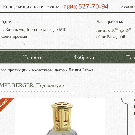
527-70-94
схема 
Консультация по телефону:
+7 (843)
|
Адрес
Часы работы:
г. Казань ул. Чистопольская д.86/10
00
00
пн-пт с
10
до
19
схема проезда
сб-вс Выходной
Новости
Фабрики
Пор
алог продукции
/
Аксессуары, декор
/
Лампы Берже
MPE BERGER, Подсолнухи