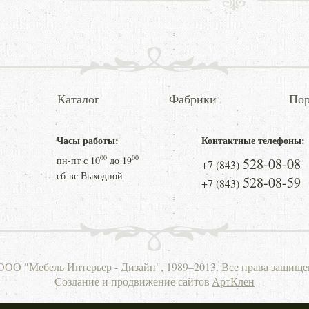
Каталог
Фабрики
Пор
Часы работы:
Контактные телефоны:
00
00
пн-пт с
10
до
19
528-08-08
+7 (843)
сб-вс Выходной
528-08-59
+7 (843)
ООО "Мебель Интерьер - Дизайн", 1989–2013. Все права защище
Cоздание и продвижение сайтов
АртКлен