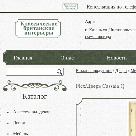
Консультация по телеф
Адрес
г. Казань ул. Чистопольская
схема проезда
Главная
О нас
Новости
Каталог продукции
/
Двери
/
Ме
Flex/Дверь Cassaia Q
Каталог
Аксессуары, декор
Двери
Мебель