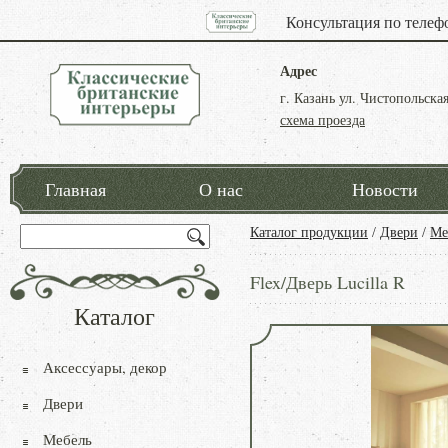
Консультация по телеф
Адрес
г. Казань ул. Чистопольская
схема проезда
Главная
О нас
Новости
Каталог продукции
/
Двери
/
Ме
Flex/Дверь Lucilla R
Каталог
Аксессуары, декор
Двери
Мебель