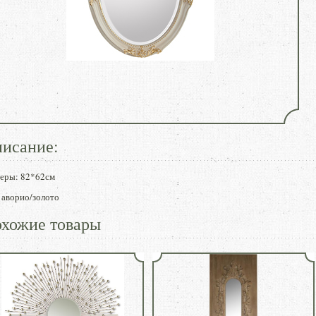
исание:
еры: 82*62см
 аворио/золото
хожие товары