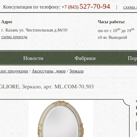
527-70-94
схема 
Консультация по телефону:
+7 (843)
|
Адрес
Часы работы:
г. Казань ул. Чистопольская д.86/10
00
00
пн-пт с
10
до
19
схема проезда
сб-вс Выходной
Новости
Фабрики
Пор
алог продукции
/
Аксессуары, декор
/
Зеркала
GLIORE, Зеркало, арт. ML.COM-70.503