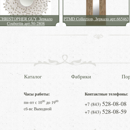
CHRISTOPHER GUY, Зеркало
PTMD Collection, Зеркало арт.665463
Coubertin арт.50-2808
Каталог
Фабрики
Пор
Часы работы:
Контактные телефоны:
00
00
пн-пт с
10
до
19
528-08-08
+7 (843)
сб-вс Выходной
528-08-59
+7 (843)