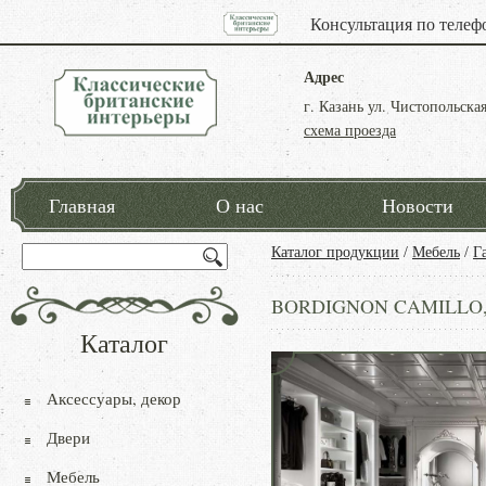
Консультация по телеф
Адрес
г. Казань ул. Чистопольская
схема проезда
Главная
О нас
Новости
Каталог продукции
/
Мебель
/
Г
BORDIGNON CAMILLO, 
Каталог
Аксессуары, декор
Двери
Мебель