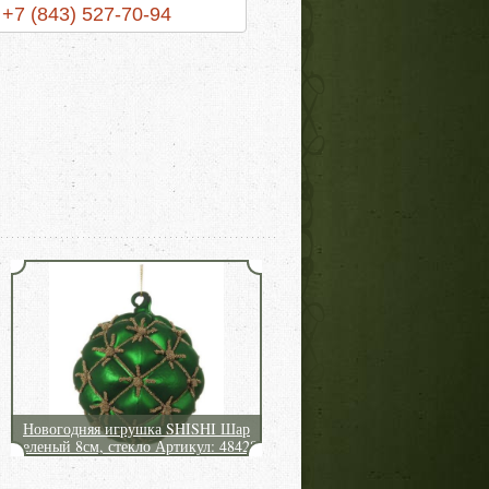
+7 (843) 527-70-94
Новогодняя игрушка SHISHI Шар
зеленый 8см, стекло Артикул: 48428