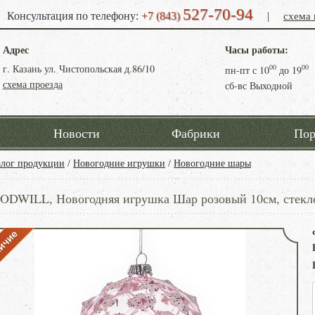
527-70-94
схема 
Консультация по телефону:
+7 (843)
|
Адрес
Часы работы:
г. Казань ул. Чистопольская д.86/10
00
00
пн-пт с
10
до
19
схема проезда
сб-вс Выходной
Новости
Фабрики
Пор
алог продукции
/
Новогодние игрушки
/
Новогодние шары
ODWILL, Новогодняя игрушка Шар розовый 10см, стекло