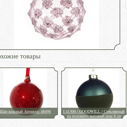
хожие товары
Шар красный Артикул: 48498
I 41300 / GOODWILL / Стеклянный
на половину матовый шар 8 см