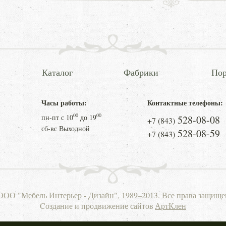
Каталог
Фабрики
Пор
Часы работы:
Контактные телефоны:
00
00
пн-пт с
10
до
19
528-08-08
+7 (843)
сб-вс Выходной
528-08-59
+7 (843)
ООО "Мебель Интерьер - Дизайн", 1989–2013. Все права защище
Cоздание и продвижение сайтов
АртКлен