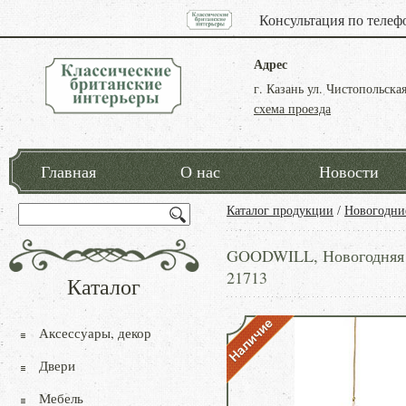
Консультация по телеф
Адрес
г. Казань ул. Чистопольская
схема проезда
Главная
О нас
Новости
Каталог продукции
/
Новогодни
GOODWILL, Новогодняя иг
21713
Каталог
Аксессуары, декор
Двери
Мебель