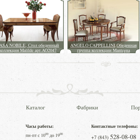
ASA NOBILE, Стол обеденный
ANGELO CAPPELLINI,Обеденная
коллекция Matilde арт.AO2047
группа коллекции Mantegna
Каталог
Фабрики
Пор
Часы работы:
Контактные телефоны:
00
00
пн-пт с
10
до
19
528-08-08
+7 (843)