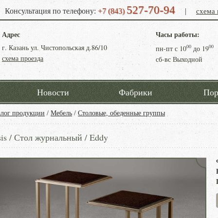
527-70-94
схема 
Консультация по телефону:
+7 (843)
|
Адрес
Часы работы:
г. Казань ул. Чистопольская д.86/10
00
00
пн-пт с
10
до
19
схема проезда
сб-вс Выходной
Новости
Фабрики
Пор
алог продукции
/
Мебель
/
Столовые, обеденные группы
is / Стол журнальный / Eddy