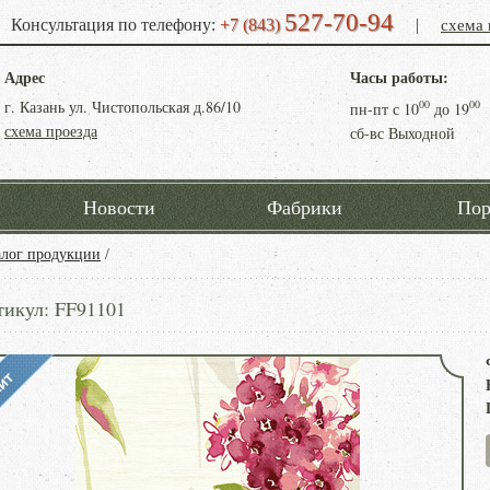
527-70-94
схема 
Консультация по телефону:
+7 (843)
|
Адрес
Часы работы:
г. Казань ул. Чистопольская д.86/10
00
00
пн-пт с
10
до
19
схема проезда
сб-вс Выходной
Новости
Фабрики
Пор
алог продукции
/
тикул: FF91101