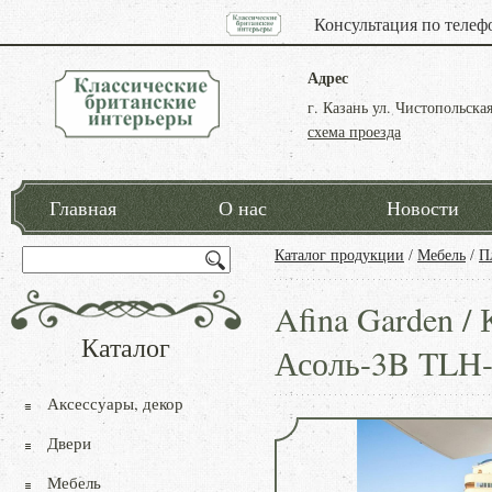
Консультация по телеф
Адрес
г. Казань ул. Чистопольская
схема проезда
Главная
О нас
Новости
Каталог продукции
/
Мебель
/
П
Afina Garden /
Каталог
Асоль-3B TLH-
Аксессуары, декор
Двери
Мебель