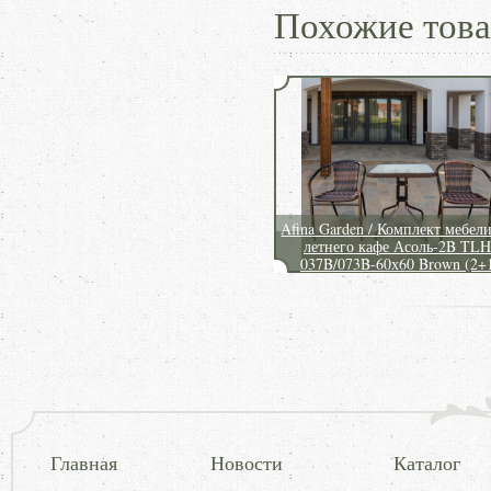
Похожие тов
Afina Garden / Комплект мебели
летнего кафе Асоль-2B TLH
037B/073B-60х60 Brown (2+
Главная
Новости
Каталог