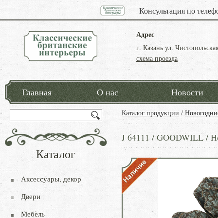
Консультация по телеф
Адрес
г. Казань ул. Чистопольская
схема проезда
Главная
О нас
Новости
Каталог продукции
/
Новогодни
J 64111 / GOODWILL / Но
Каталог
Аксессуары, декор
Двери
Мебель