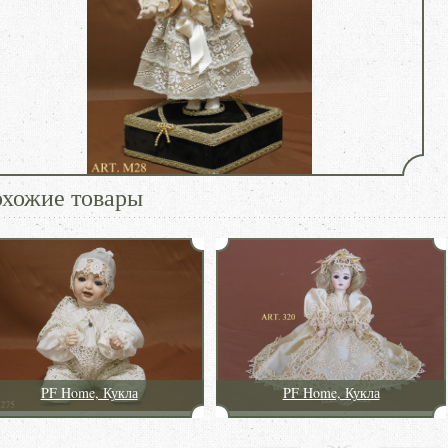
хожие товары
PF Home, Кукла
PF Home, Кукла