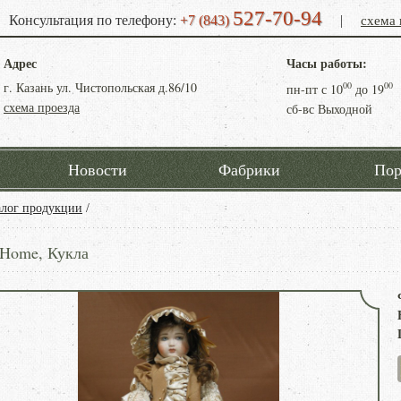
527-70-94
схема 
Консультация по телефону:
+7 (843)
|
Адрес
Часы работы:
г. Казань ул. Чистопольская д.86/10
00
00
пн-пт с
10
до
19
схема проезда
сб-вс Выходной
Новости
Фабрики
Пор
алог продукции
/
 Home, Кукла