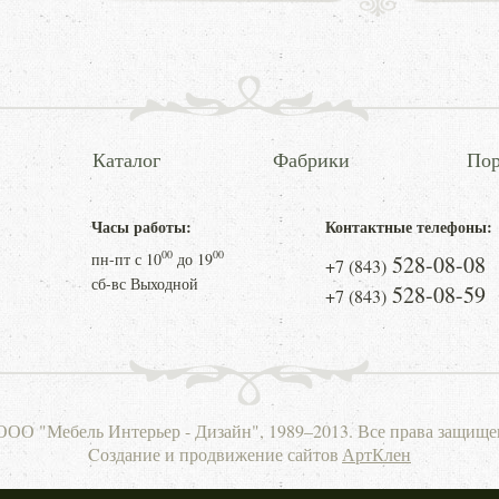
Каталог
Фабрики
Пор
Часы работы:
Контактные телефоны:
00
00
пн-пт с
10
до
19
528-08-08
+7 (843)
сб-вс Выходной
528-08-59
+7 (843)
ООО "Мебель Интерьер - Дизайн", 1989–2013. Все права защище
Cоздание и продвижение сайтов
АртКлен