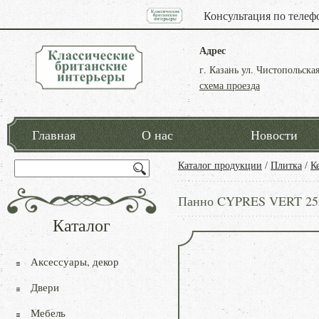
Консультация по телеф
Адрес
г. Казань ул. Чистопольская
схема проезда
Главная
О нас
Новости
Каталог продукции
/
Плитка
/
К
Панно CYPRES VERT 25
Каталог
Аксессуары, декор
Двери
Мебель