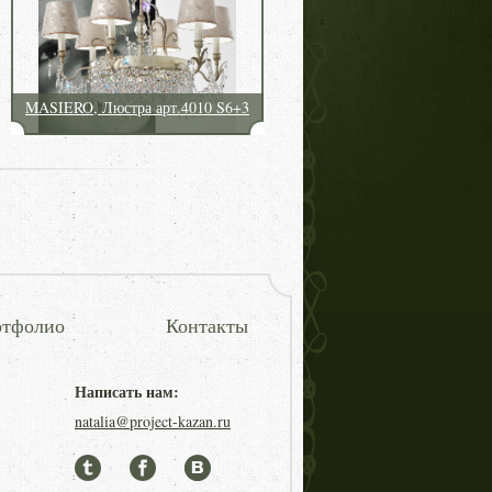
MASIERO, Люстра арт.4010 S6+3
тфолио
Контакты
Написать нам:
natalia@project-kazan.ru