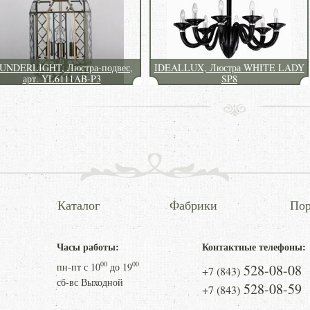
UNDERLIGHT, Люстра-подвес,
IDEALLUX, Люстра WHITE LADY
арт. YL6111AB-P3
SP8
Каталог
Фабрики
Пор
Часы работы:
Контактные телефоны:
00
00
пн-пт с
10
до
19
528-08-08
+7 (843)
сб-вс Выходной
528-08-59
+7 (843)