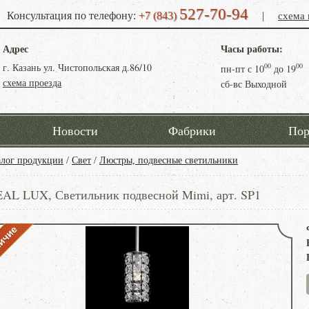
527-70-94
схема 
Консультация по телефону:
+7 (843)
|
Адрес
Часы работы:
г. Казань ул. Чистопольская д.86/10
00
00
пн-пт с
10
до
19
схема проезда
сб-вс Выходной
Новости
Фабрики
Пор
алог продукции
/
Свет
/
Люстры, подвесные светильники
EAL LUX, Светильник подвесной Mimi, арт. SP1