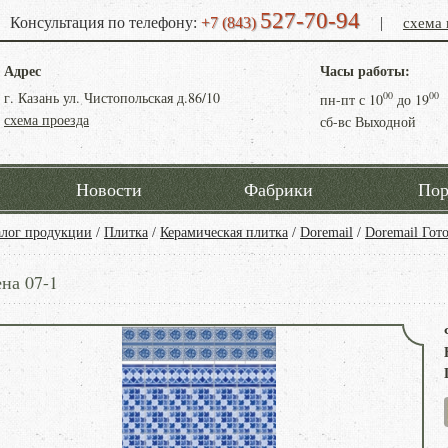
527-70-94
схема 
Консультация по телефону:
+7 (843)
|
Адрес
Часы работы:
г. Казань ул. Чистопольская д.86/10
00
00
пн-пт с
10
до
19
схема проезда
сб-вс Выходной
Новости
Фабрики
Пор
алог продукции
/
Плитка
/
Керамическая плитка
/
Doremail
/
Doremail Гот
на 07-1